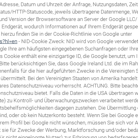
Adresse, Datum und Uhrzeit der Anfrage, Nutzungsdaten, Ze
fsstatus/HTTP-Statuscode, jeweils übertragene Datenmenge, W
d Version der Browsersoftware an Server der Google LLC/ Alp
em Endgerät, wodurch Informationen auf Ihrem Endgerät gesp
ierzu finden Sie in der Cookie-Richtlinie von Google unter
es?hl=en
- NID-Cookie Zweck: NID wird von Google verwende
gle Ihre am häufigsten eingegebenen Suchanfragen oder Ihr
ookie enthält eine einzigartige ID, die Google benutzt, um 
 Bitte berücksichtigen Sie, dass Google Ireland Ltd. die im
falls für die hier aufgeführten Zwecke in die Vereinigten 
bermittelt. Bei den Vereinigten Staaten von Amerika handelt
res Datenschutzniveau vorherrscht. ACHTUNG. Bitte beachten
schutzniveau bietet. Falls die Daten in die USA übertragen w
te) zu Kontroll- und Überwachungszwecken verarbeitet werd
sbehelfsmöglichkeiten dagegen zustehen. Die Übermittlung 
 sind, oder ob kein Nutzerkonto besteht. Wenn Sie bei Google 
rem Profil bei Google nicht wünschen, müssen Sie sich vor 
tzt sie für Zwecke der Werbung, Marktforschung und/oder bed
für nicht eingeloggte Nutzer) zur Erbringung von bedarfsger