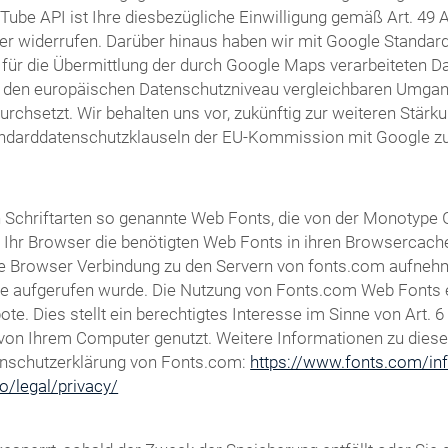
Tube API ist Ihre diesbezügliche Einwilligung gemäß Art. 49 Ab
er widerrufen. Darüber hinaus haben wir mit Google Standardd
für die Übermittlung der durch Google Maps verarbeiteten Dat
m den europäischen Datenschutzniveau vergleichbaren Umga
setzt. Wir behalten uns vor, zukünftig zur weiteren Stärkun
andarddatenschutzklauseln der EU-Kommission mit Google zu 
von Schriftarten so genannte Web Fonts, die von der Monotype
dt Ihr Browser die benötigten Web Fonts in ihren Browsercach
 Browser Verbindung zu den Servern von fonts.com aufnehm
te aufgerufen wurde. Die Nutzung von Fonts.com Web Fonts er
e. Dies stellt ein berechtigtes Interesse im Sinne von Art. 6
ft von Ihrem Computer genutzt. Weitere Informationen zu dies
enschutzerklärung von Fonts.com:
https://www.fonts.com/inf
o/legal/privacy/