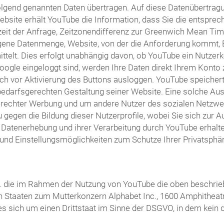
olgend genannten Daten übertragen. Auf diese Datenübertragu
bsite erhält YouTube die Information, dass Sie die entsprec
it der Anfrage, Zeitzonendifferenz zur Greenwich Mean Time
agene Datenmenge, Website, von der die Anforderung kommt, 
lt. Dies erfolgt unabhängig davon, ob YouTube ein Nutzerkont
Google eingeloggt sind, werden Ihre Daten direkt Ihrem Kont
ch vor Aktivierung des Buttons ausloggen. YouTube speichert I
arfsgerechten Gestaltung seiner Website. Eine solche Auswe
erechter Werbung und um andere Nutzer des sozialen Netzwerk
u gegen die Bildung dieser Nutzerprofile, wobei Sie sich zu
atenerhebung und ihrer Verarbeitung durch YouTube erhalten 
und Einstellungsmöglichkeiten zum Schutze Ihrer Privatsphär
 Ltd. die im Rahmen der Nutzung von YouTube die oben besch
ten Staaten zum Mutterkonzern Alphabet Inc., 1600 Amphitheat
 es sich um einen Drittstaat im Sinne der DSGVO, in dem kei