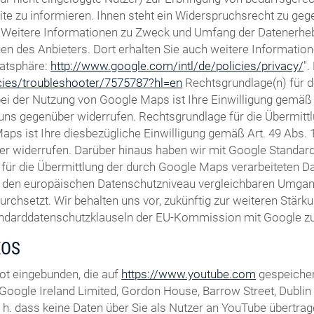
te zu informieren. Ihnen steht ein Widerspruchsrecht zu gegen
Weitere Informationen zu Zweck und Umfang der Datenerhebun
gen des Anbieters. Dort erhalten Sie auch weitere Informatio
vatsphäre:
http://www.google.com/intl/de/policies/privacy/
"
icies/troubleshooter/7575787?hl=en
Rechtsgrundlage(n) für 
 der Nutzung von Google Maps ist Ihre Einwilligung gemäß Ar
ft uns gegenüber widerrufen. Rechtsgrundlage für die Übermi
ps ist Ihre diesbezügliche Einwilligung gemäß Art. 49 Abs. 1 
er widerrufen. Darüber hinaus haben wir mit Google Standardd
für die Übermittlung der durch Google Maps verarbeiteten Dat
m den europäischen Datenschutzniveau vergleichbaren Umga
setzt. Wir behalten uns vor, zukünftig zur weiteren Stärkun
andarddatenschutzklauseln der EU-Kommission mit Google zu 
EOS
ot eingebunden, die auf
https://www.youtube.com
gespeicher
Google Ireland Limited, Gordon House, Barrow Street, Dublin 4,
h. dass keine Daten über Sie als Nutzer an YouTube übertrage