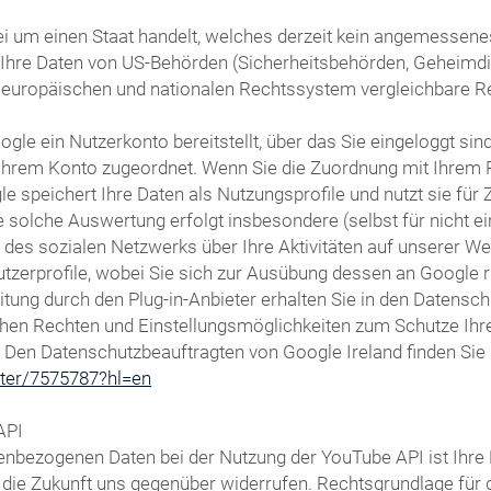
i um einen Staat handelt, welches derzeit kein angemessenes 
s Ihre Daten von US-Behörden (Sicherheitsbehörden, Geheim
 europäischen und nationalen Rechtssystem vergleichbare R
gle ein Nutzerkonto bereitstellt, über das Sie eingeloggt sin
t Ihrem Konto zugeordnet. Wenn Sie die Zuordnung mit Ihrem 
le speichert Ihre Daten als Nutzungsprofile und nutzt sie f
 solche Auswertung erfolgt insbesondere (selbst für nicht e
s sozialen Netzwerks über Ihre Aktivitäten auf unserer Webs
utzerprofile, wobei Sie sich zur Ausübung dessen an Google
ung durch den Plug-in-Anbieter erhalten Sie in den Datenschu
chen Rechten und Einstellungsmöglichkeiten zum Schutze Ihre
. Den Datenschutzbeauftragten von Google Ireland finden Sie 
oter/7575787?hl=en
API
nbezogenen Daten bei der Nutzung der YouTube API ist Ihre Ei
ür die Zukunft uns gegenüber widerrufen. Rechtsgrundlage fü