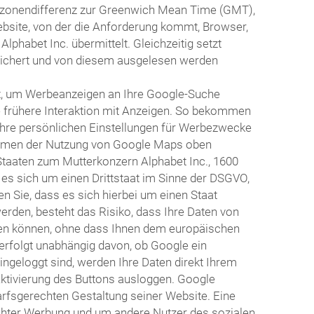
itzonendifferenz zur Greenwich Mean Time (GMT),
ebsite, von der die Anforderung kommt, Browser,
habet Inc. übermittelt. Gleichzeitig setzt
eichert und von diesem ausgelesen werden
t, um Werbeanzeigen an Ihre Google-Suche
e frühere Interaktion mit Anzeigen. So bekommen
Ihre persönlichen Einstellungen für Werbezwecke
 Rahmen der Nutzung von Google Maps oben
Staaten zum Mutterkonzern Alphabet Inc., 1600
 es sich um einen Drittstaat im Sinne der DSGVO,
 Sie, dass es sich hierbei um einen Staat
erden, besteht das Risiko, dass Ihre Daten von
en können, ohne dass Ihnen dem europäischen
erfolgt unabhängig davon, ob Google ein
eingeloggt sind, werden Ihre Daten direkt Ihrem
Aktivierung des Buttons ausloggen. Google
arfsgerechten Gestaltung seiner Website. Eine
echter Werbung und um andere Nutzer des sozialen