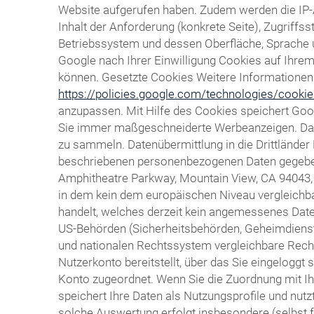
Website aufgerufen haben. Zudem werden die IP-
Inhalt der Anforderung (konkrete Seite), Zugrif
Betriebssystem und dessen Oberfläche, Sprache un
Google nach Ihrer Einwilligung Cookies auf Ihr
können. Gesetzte Cookies Weitere Informationen h
https://policies.google.com/technologies/cooki
anzupassen. Mit Hilfe des Cookies speichert Goo
Sie immer maßgeschneiderte Werbeanzeigen. Das C
zu sammeln. Datenübermittlung in die Drittländer
beschriebenen personenbezogenen Daten gegebenen
Amphitheatre Parkway, Mountain View, CA 94043, ü
in dem kein dem europäischen Niveau vergleichba
handelt, welches derzeit kein angemessenes Daten
US-Behörden (Sicherheitsbehörden, Geheimdiens
und nationalen Rechtssystem vergleichbare Recht
Nutzerkonto bereitstellt, über das Sie eingeloggt
Konto zugeordnet. Wenn Sie die Zuordnung mit Ih
speichert Ihre Daten als Nutzungsprofile und nu
solche Auswertung erfolgt insbesondere (selbst 