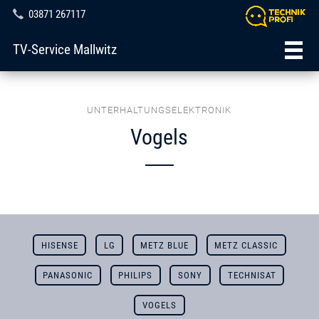
03871 267117
TV-Service Mallwitz
UNTERHALTUNGSELEKTRONIK
Vogels
HISENSE
LG
METZ BLUE
METZ CLASSIC
PANASONIC
PHILIPS
SONY
TECHNISAT
VOGELS